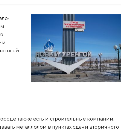
ало-
ым
то
е и
во всей
городе также есть и строительные компании.
давать металлолом в пунктах сдачи вторичного