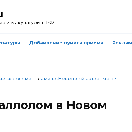
u
ма и макулатуры в РФ
улатуры
Добавление пункта приема
Реклам
металлолома
⟶
Ямало-Ненецкий автономный
таллолом в Новом