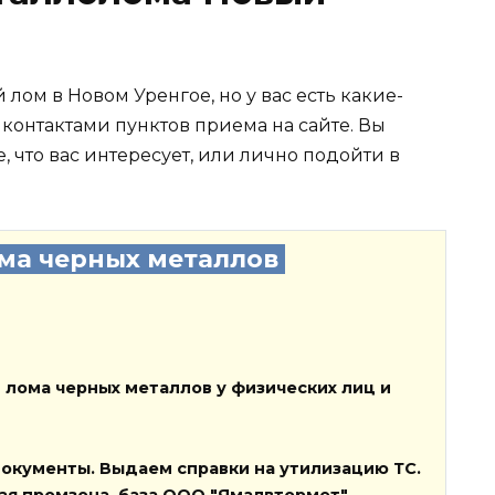
лом в Новом Уренгое, но у вас есть какие-
 контактами пунктов приема на сайте. Вы
, что вас интересует, или лично подойти в
ма черных металлов
 лома черных металлов у физических лиц и
окументы
. Выдаем справки на
утилизацию ТС
.
ная промзона, база ООО "Ямалвтормет"