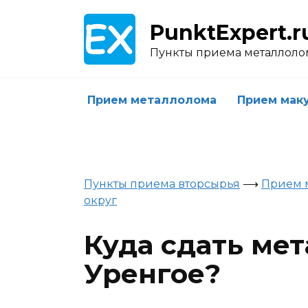
Skip
to
PunktExpert.r
content
Пункты приема металлоло
Прием металлолома
Прием мак
Пункты приема вторсырья
⟶
Прием 
округ
Куда сдать ме
Уренгое?