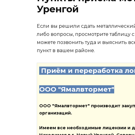
Уренгой
Если вы решили сдать металлический 
либо вопросы, просмотрите таблицу с
можете позвонить туда и выяснить все
пункт в вашем районе.
Приём и переработка ло
ООО "Ямалвтормет"
ООО "Ямалвтормет" производит закуп
организаций.
Имеем
все необходимые
лицензии
и
д
Находимся в г. Новый Уренгой, Север