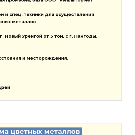
ей
и
спец. техники
для осуществления
ерных металлов
г. Новый Уренгой от
5 тон
, с г. Пангоды,
сстояния и месторождения.
дрей
ма цветных металлов