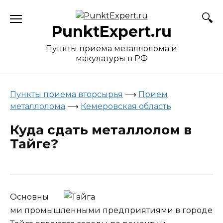
Skip
to
PunktExpert.ru
content
Пункты приема металлолома и
макулатуры в РФ
Пункты приема вторсырья
⟶
Прием
металлолома
⟶
Кемеровская область
Куда сдать металлолом в
Тайге?
Основны
ми промышленными предприятиями в городе