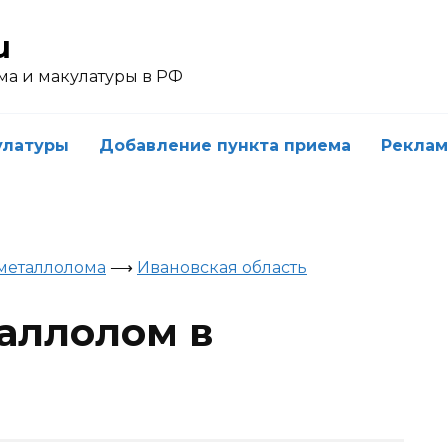
u
ма и макулатуры в РФ
улатуры
Добавление пункта приема
Реклам
металлолома
⟶
Ивановская область
таллолом в