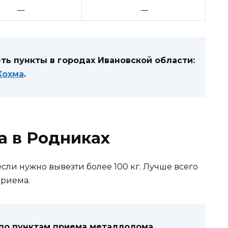
—
—
ь пункты в городах Ивановской области:
Кохма
.
а в Родниках
сли нужно вывезти более 100 кг. Лучше всего
приема.
 по пунктам приема металлолома,