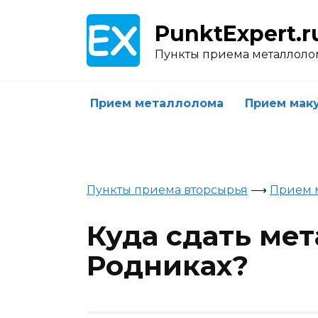
Skip
to
PunktExpert.r
content
Пункты приема металлоло
Прием металлолома
Прием мак
Пункты приема вторсырья
⟶
Прием 
Куда сдать ме
Родниках?