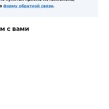
ез
форму обратной связи
.
м с вами