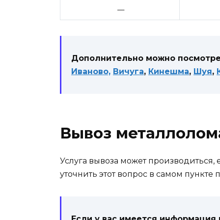
—
Дополнительно можно посмотрет
Иваново,
Вичуга
,
Кинешма
,
Шуя
,
Вывоз металлолом
Услуга вывоза может производиться, е
уточнить этот вопрос в самом пункте 
Если у вас имеется информация