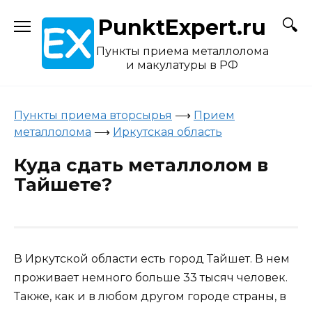
Skip
PunktExpert.ru
to
content
Пункты приема металлолома
и макулатуры в РФ
Пункты приема вторсырья
⟶
Прием
металлолома
⟶
Иркутская область
Куда сдать металлолом в
Тайшете?
В Иркутской области есть город Тайшет. В нем
проживает немного больше 33 тысяч человек.
Также, как и в любом другом городе страны, в