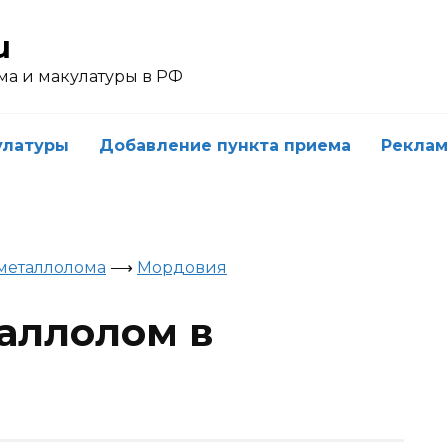
u
ма и макулатуры в РФ
улатуры
Добавление пункта приема
Реклам
металлолома
⟶
Мордовия
таллолом в