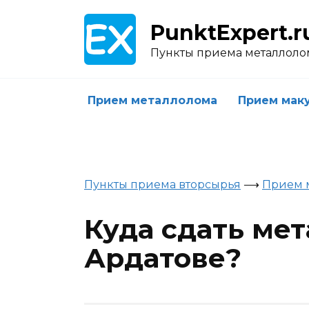
Skip
to
PunktExpert.r
content
Пункты приема металлоло
Прием металлолома
Прием мак
Пункты приема вторсырья
⟶
Прием 
Куда сдать ме
Ардатове?