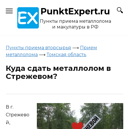
Skip
PunktExpert.ru
to
content
Пункты приема металлолома
и макулатуры в РФ
Пункты приема вторсырья
⟶
Прием
металлолома
⟶
Томская область
Куда сдать металлолом в
Стрежевом?
В г.
Стрежево
й,