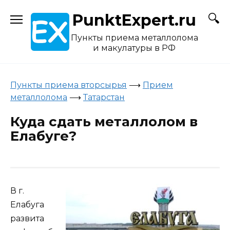
Skip
PunktExpert.ru
to
content
Пункты приема металлолома
и макулатуры в РФ
Пункты приема вторсырья
⟶
Прием
металлолома
⟶
Татарстан
Куда сдать металлолом в
Елабуге?
В г.
Елабуга
развита