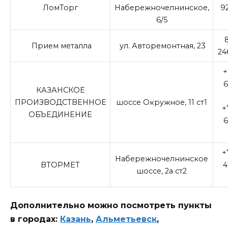
ЛомТорг
Набережночелнинское,
9
6/5
8
Прием металла
ул. Авторемонтная, 23
24
+
6
КАЗАНСКОЕ
ПРОИЗВОДСТВЕННОЕ
шоссе Окружное, 11 ст1
+
ОБЪЕДИНЕНИЕ
6
+
Набережночелнинское
ВТОРМЕТ
4
шоссе, 2а ст2
Дополнительно можно посмотреть пункты
в городах:
Казань
,
Альметьевск
,