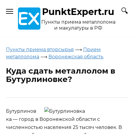
Skip
PunktExpert.ru
to
content
Пункты приема металлолома
и макулатуры в РФ
Пункты приема вторсырья
⟶
Прием
металлолома
⟶
‎Воронежская область
Куда сдать металлолом в
Бутурлиновке?
Бутурлинов
ка — город в Воронежской области с
численностью населения 25 тысяч человек. В