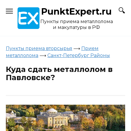
Skip
PunktExpert.ru
to
content
Пункты приема металлолома
и макулатуры в РФ
Пункты приема вторсырья
⟶
Прием
металлолома
⟶
Санкт-Петербург Районы
Куда сдать металлолом в
Павловске?