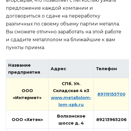
вторсырья, что позволяет с легкостью узнать
предложение каждой компании и
договориться о сдаче на переработку
различных по своему объему партии металла.
Вы сможете отлично заработать на этой работе
и сдадите металлолом на ближайшие к вам
пункты приема.
Название
Адрес
Телефон
предприятия
СПб. Ул.
ООО
Складская 4 к3
89119155700
«Интермет»
www.metallolom-
lom-spb.ru
Волхонское
ООО «Хетек»
89213965206
шоссе д. 4