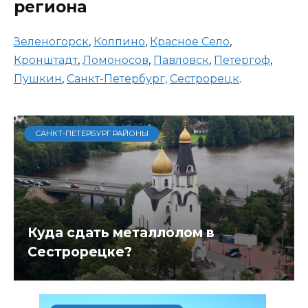
региона
Зеленогорск
,
Колпино
,
Красное Село
,
Кронштадт
,
Ломоносов
,
Павловск
,
Петергоф
,
Пушкин
,
Санкт-Петербург,
Сестрорецк
.
САНКТ-ПЕТЕРБУРГ РАЙОНЫ
Куда сдать металлолом в
Сестрорецке?