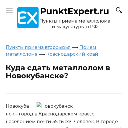
Skip
PunktExpert.ru
to
content
Пункты приема металлолома
и макулатуры в РФ
Пункты приема вторсырья
⟶
Прием
металлолома
⟶
Краснодарский край
Куда сдать металлолом в
Новокубанске?
Новокуба
нск – город в Краснодарском крае, с
населением почти 35 тысяч человек. В городе