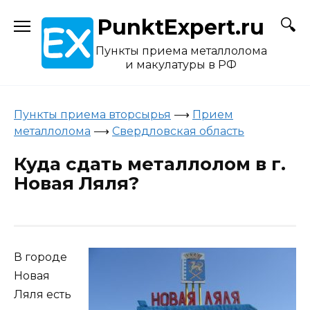
Skip
PunktExpert.ru
to
content
Пункты приема металлолома
и макулатуры в РФ
Пункты приема вторсырья
⟶
Прием
металлолома
⟶
Свердловская область
Куда сдать металлолом в г.
Новая Ляля?
В городе
Новая
Ляля есть