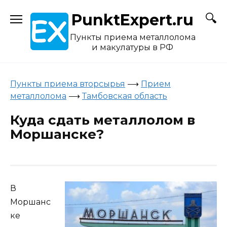
Skip
PunktExpert.ru
to
content
Пункты приема металлолома
и макулатуры в РФ
Пункты приема вторсырья
⟶
Прием
металлолома
⟶
Тамбовская область
Куда сдать металлолом в
Моршанске?
В
Моршанс
ке