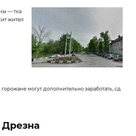
ны — тка
сит жител
.
 горожане могут дополнительно заработать, сд
 Дрезна