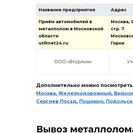
Название предприятия
Адрес
Приём автомобилей в
Москва, С
металлолом в Московской
стр. 7
области
Московск
utilmet24.ru
Горки
ООО «Вторлом»
Уто
Дополнительно можно посмотреть 
Москва
,
Железнодорожный
,
Видно
Сергиев Посад
,
Пушкино
,
Подольск
Вывоз металлолом