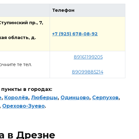
Телефон
тупинский пр., 7,
+7 (925) 678-08-92
ая область, д.
89161199205
чните те тел.
89099885214
пункты в городах:
е
,
Королёв
,
Люберцы
,
Одинцово
,
Серпухов
,
,
Орехово-Зуево
.
а в Дрезне