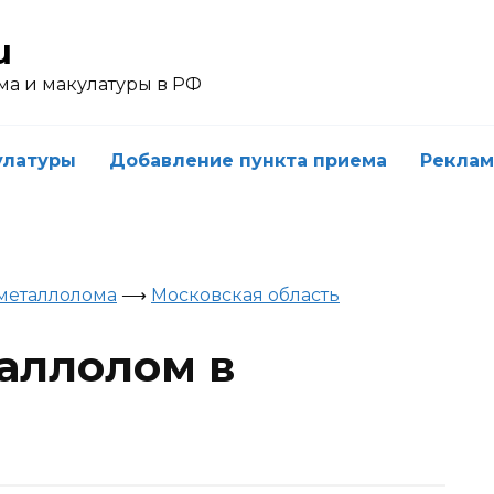
u
ма и макулатуры в РФ
улатуры
Добавление пункта приема
Реклам
металлолома
⟶
Московская область
таллолом в