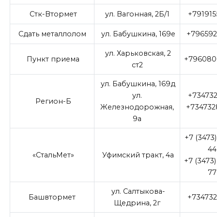
Стк-Втормет
ул. Вагонная, 2Б/1
+791915
Сдать металлолом
ул. Бабушкина, 169е
+796592
ул. Харьковская, 2
Пункт приема
+796080
ст2
ул. Бабушкина, 169д
ул.
+734732
Регион-Б
Железнодорожная,
+734732
9а
+7 (3473)
44
«СтальМет»
Уфимский тракт, 4а
+7 (3473)
77
ул. Салтыкова-
Башвтормет
+734732
Щедрина, 2г