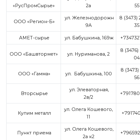
«РусПромСырье»
2а
55
ул. Железнодорожн
8 (3473)
ООО «Регион-Б»
9А
35
АМЕТ-сырье
ул. Бабушкина, 169ж
+734732
8 (3476) 
ООО «Башвтормет»
ул. Нуриманова, 2
04
8 (3473)
ООО «Гамма»
ул. Бабушкина, 100
56
ул. Элеваторная,
Вторсырье
+791780
2в/2
ул. Олега Кошевого,
Купим металл
+791740
11
ул. Олега Кошевого,
Пункт приема
+796592
2а к2