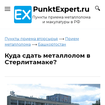
Skip
PunktExpert.ru
to
content
Пункты приема металлолома
и макулатуры в РФ
Пункты приема вторсырья
⟶
Прием
металлолома
⟶
Башкортостан
Куда сдать металлолом в
Стерлитамаке?