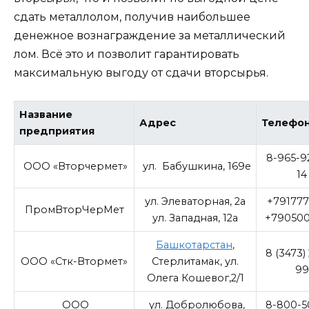
сдать металлолом, получив наибольшее
денежное вознаграждение за металлический
лом. Всё это и позволит гарантировать
максимальную выгоду от сдачи вторсырья.
Название
Адрес
Телефо
предприятия
8-965-9
ООО «Вторчермет»
ул. Бабушкина, 169е
14
ул. Элеваторная, 2а
+791777
ПромВторЧерМет
ул. Западная, 12а
+790500
Башкотарстан
,
8 (3473)
ООО «Стк-Втормет»
Стерлитамак, ул.
99
Олега Кошевог,2/1
ООО
ул. Добролюбова,
8-800-5