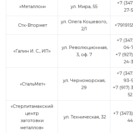
+7 (347
«Металлон»
ул. Мира, 55
27-
ул. Олега Кошевого,
Стк-Втормет
+791915
2/1
+7 (347
ул. Революционная,
04-
«Галин И. С., ИП»
3, оф. 7
+7 (927
24-
+7 (347
ул. Черноморская,
93-
«СтальМет»
29
+7 (917) 
52
«Стерлитамакский
центр
+7 (3473)
ул. Техническая, 32
заготовки
44
металлов»