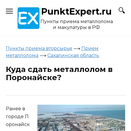
Skip
PunktExpert.ru
to
content
Пункты приема металлолома
и макулатуры в РФ
Пункты приема вторсырья
⟶
Прием
металлолома
⟶
Сахалинская область
Куда сдать металлолом в
Поронайске?
Ранее в
городе П
оронайск