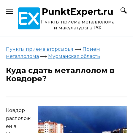
Skip
PunktExpert.ru
to
content
Пункты приема металлолома
и макулатуры в РФ
Пункты приема вторсырья
⟶
Прием
металлолома
⟶
Мурманская область
Куда сдать металлолом в
Ковдоре?
Ковдор
располож
ен в