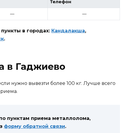
Телефон
—
—
пункты в городах:
Кандалакша
,
ск
.
а в Гаджиево
сли нужно вывезти более 100 кг. Лучше всего
приема.
 по пунктам приема металлолома,
ез
форму обратной связи
.