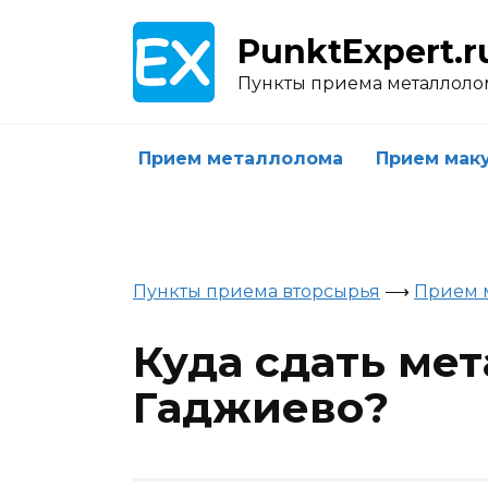
Skip
to
PunktExpert.r
content
Пункты приема металлоло
Прием металлолома
Прием мак
Пункты приема вторсырья
⟶
Прием 
Куда сдать ме
Гаджиево?