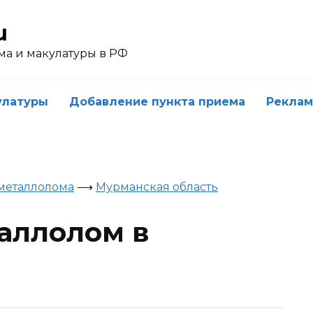
u
ма и макулатуры в РФ
улатуры
Добавление пункта приема
Реклам
металлолома
⟶
Мурманская область
таллолом в