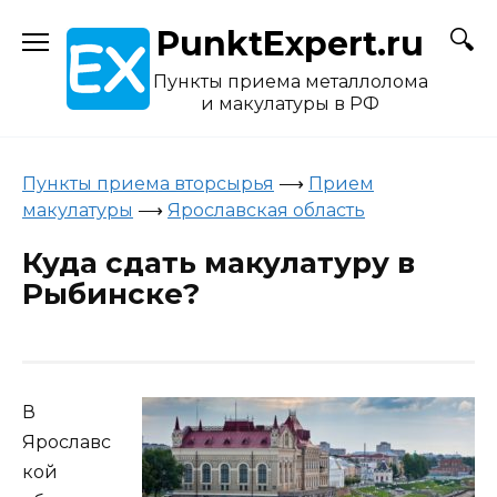
Skip
PunktExpert.ru
to
content
Пункты приема металлолома
и макулатуры в РФ
Пункты приема вторсырья
⟶
Прием
макулатуры
⟶
Ярославская область
Куда сдать макулатуру в
Рыбинске?
В
Ярославс
кой