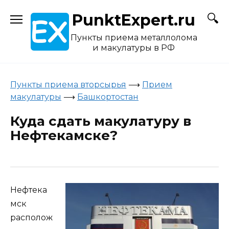
Skip
PunktExpert.ru
to
content
Пункты приема металлолома
и макулатуры в РФ
Пункты приема вторсырья
⟶
Прием
макулатуры
⟶
Башкортостан
Куда сдать макулатуру в
Нефтекамске?
Нефтека
мск
располож