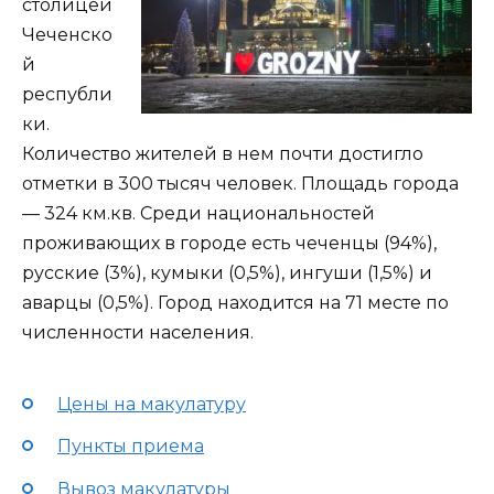
столицей
Чеченско
й
республи
ки.
Количество жителей в нем почти достигло
отметки в 300 тысяч человек. Площадь города
— 324 км.кв. Среди национальностей
проживающих в городе есть чеченцы (94%),
русские (3%), кумыки (0,5%), ингуши (1,5%) и
аварцы (0,5%). Город находится на 71 месте по
численности населения.
Цены на макулатуру
Пункты приема
Вывоз макулатуры