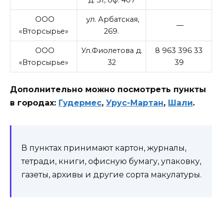
ООО
ул. Арбатская,
—
«Вторсырье»
269.
ООО
Ул.Фиолетова д.
8 963 396 33
«Вторсырье»
32
39
Дополнительно можно посмотреть пункты
в городах:
Гудермес
,
Урус-Мартан
,
Шали
.
В пунктах принимают картон, журналы,
тетради, книги, офисную бумагу, упаковку,
газеты, архивы и другие сорта макулатуры.