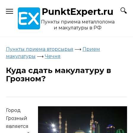
Skip
PunktExpert.ru
to
content
Пункты приема металлолома
и макулатуры в РФ
Пункты приема вторсырья
⟶
Прием
макулатуры
⟶
Чечня
Куда сдать макулатуру в
Грозном?
Город
Грозный
является