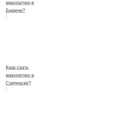
макулатуру в
Бирюче?
Куда сдать
макулатуру в
Сретенске?